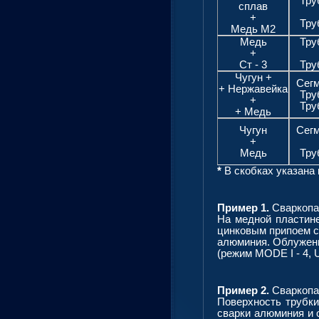
Тру
сплав
+
Тру
Медь М2
Медь
Тру
+
Ст - 3
Тру
Чугун +
Сег
+ Нержавейка
Тру
+
Тру
+ Медь
Чугун
Сег
+
Медь
Тру
*
В скобках указана 
Пример 1.
Сваркопа
На медной пластине
цинковым припоем 
алюминия. Облужен
(режим MODE I - 4, U
Пример 2.
Сваркопай
Поверхность трубк
сварки алюминия и 